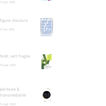
17 janv. 2025
figure, discours
12 nov. 2024
forêt, vert fragile
15 sept. 2023
péritexte &
transmédialité
14 sept. 2023