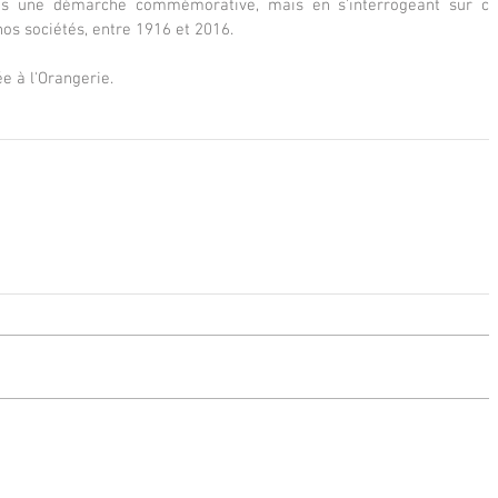
ans une démarche commémorative, mais en s’interrogeant sur ce 
nos sociétés, entre 1916 et 2016.
e à l'Orangerie.