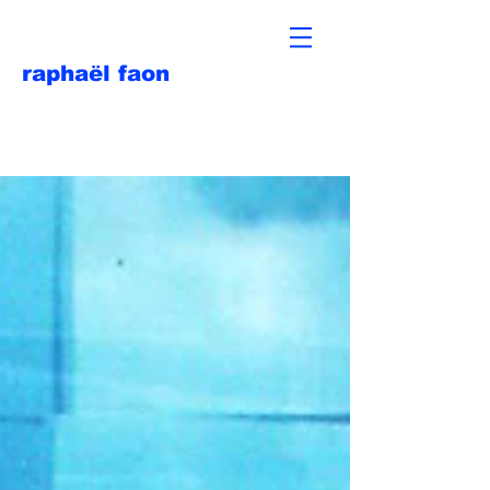
raphaël faon