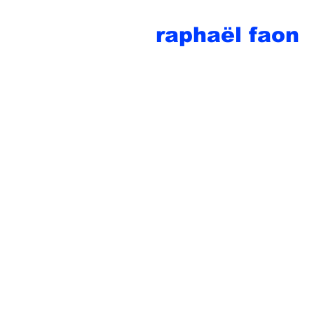
raphaël faon
proteccion pictural
prendre position
avec Andres Salgado