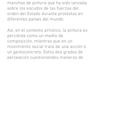
manchas de pintura que ha sido lanzada
sobre los escudos de las fuerzas del
orden del Estado durante protestas en
diferentes países del mundo.
Así, en el contexto artístico, la pintura es
percibida como un medio de
composición, mientras que en un
movimiento social trata de una acción o
un gestoconcreto. Estos dos grados de
percepción cuestionandos maneras de
utilizar la pintura como medio: desde el
gesto de contestación política hasta la
composición de una obra de arte. Al
confrontarlos, se trata igualmente de
interrogar el silencio del arte frente a
las cuestiones políticas, trayendo sobre
un mismo plano la autoridad de la
pintura abstracta en el mundo del arte y
la autoridad de las fuerzas del orden en
el mundo social.
Este proyecto fue presentado en
la Feria
internacional del libro de Bogotá
en
paralelo al año de intercambio cultural