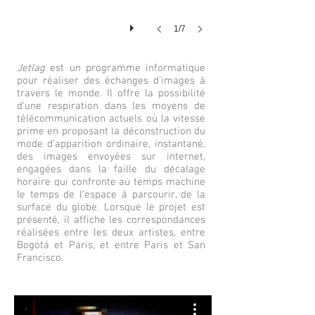
1/7
Jetlag
est un programme informatique
pour réaliser des échanges d’images à
travers le monde. Il offre la possibilité
d'une respiration dans les moyens de
télécommunication actuels où la vitesse
prime en proposant la déconstruction du
mode d’apparition ordinaire, instantané,
des images envoyées sur internet,
engagées dans la faille du décalage
horaire qui confronte au temps machine
le temps de l’espace à parcourir, de la
surface du globe. Lorsque le projet est
présenté, il affiche les correspondances
réalisées entre les deux artistes, entre
Bogotá et Paris, et entre Paris et San
Francisco.