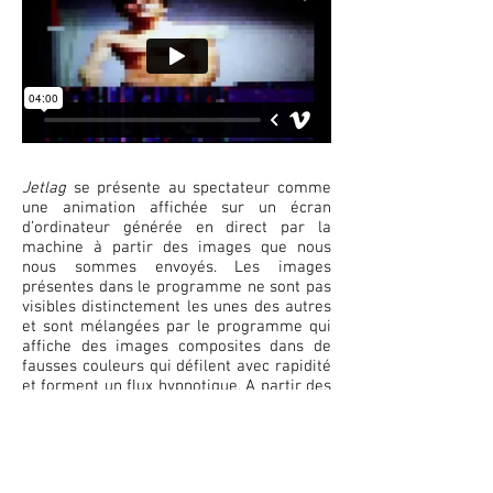
Jetlag
se présente au spectateur comme
une animation affichée sur un écran
d’ordinateur générée en direct par la
machine à partir des images que nous
nous sommes envoyés. Les images
présentes dans le programme ne sont pas
visibles distinctement les unes des autres
et sont mélangées par le programme qui
affiche des images composites dans de
fausses couleurs qui défilent avec rapidité
et forment un flux hypnotique. A partir des
couleurs des images est également
générée une mosaïque de pixels colorés
qui défilent aléatoirement comme un
motif de cryptage. À l’heure où les images
ont été placées dans le programme par