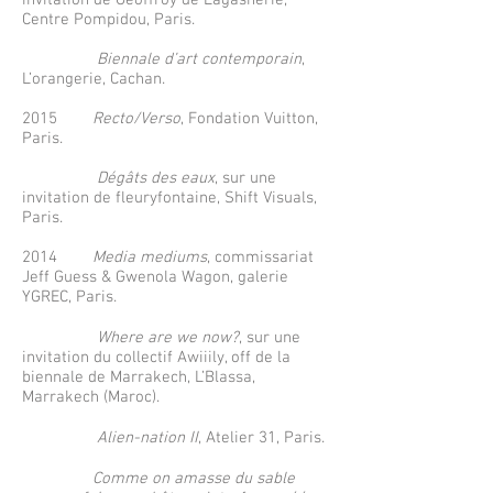
invitation de Geoffroy de Lagasnerie,
Centre Pompidou, Paris.
Biennale d’art contemporain
,
L’orangerie, Cachan.
2015
Recto/Verso
, Fondation Vuitton,
Paris.
Dégâts des eaux
, sur une
invitation de fleuryfontaine, Shift Visuals,
Paris.
2014
Media mediums
, commissariat
Jeff Guess & Gwenola Wagon, galerie
YGREC, Paris.
Where are we now?
, sur une
invitation du collectif Awiiily, off de la
biennale de Marrakech, L’Blassa,
Marrakech (Maroc).
Alien-nation II
, Atelier 31, Paris.
Comme on amasse du sable