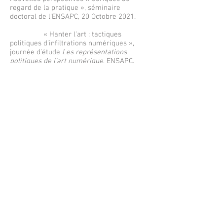
regard de la pratique », séminaire
doctoral de l’ENSAPC, 20 Octobre 2021.
« Hanter l’art : tactiques
politiques d’infiltrations numériques »,
journée d’étude
Les représentations
politiques de l’art numérique
, ENSAPC,
15 Avril 2021.
« L’esthétique de l’éthique »,
séminaire de la revue
Marges
« Éthique
et/ou esthétique », en ligne, 20 Février
2021.
2020 « L’artiste en passeur d’images :
pour une esthétique de la transfiguration
», séminaire doctoral de l'ENSAPC, 30
Octobre 2020.
2019 « La théorie, source d’inspiration
pour la pratique artistique », séminaire
doctoral de l’EUR Humanités, Création,