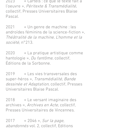
2023 « Cartels : ce que le texte fait à
l’oeuvre »,
Péritexte & Transmédialité
,
collectif, Presses Universitaires Blaise
Pascal.
2021 « Un genre de machine : les
androïdes féminins de la science-fiction »,
Théâtralité de la machine, L'homme et la
société,
n°213.
2020
«
La pratique artistique comme
hantologie »,
Du fantôme
, collectif,
Éditions de la Sorbonne.
2019 « Les vies transversales des
super-héros »,
Transmédialité, Bande
dessinée et Adaptation
, collectif, Presses
Universitaires Blaise Pascal.
2018 « Le versant imaginaire des
archives »,
Archives en Acte
, collectif,
Presses Universitaires de Vincennes.
2017 « 2046 »,
Sur la page,
abandonnés
vol. 2, collectif, Editions