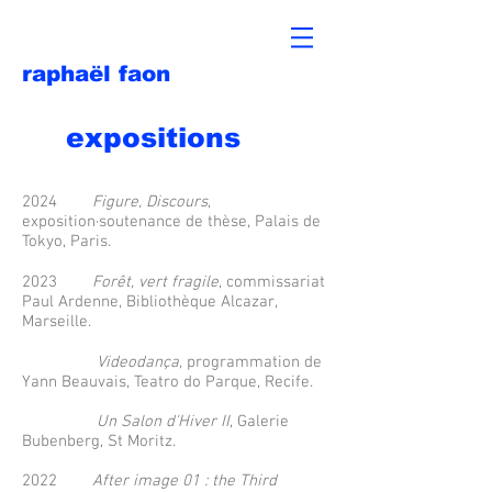
raphaël faon
expositions
2024
Figure, Discours
,
exposition·soutenance de thèse, Palais de
Tokyo, Paris.
2023
Forêt, vert fragile
, commissariat
Paul Ardenne, Bibliothèque Alcazar,
Marseille.
Videodança
, programmation de
Yann Beauvais, Teatro do Parque, Recife.
Un Salon d'Hiver II
, Galerie
Bubenberg, St Moritz
.
2022
After image 01 : the Third