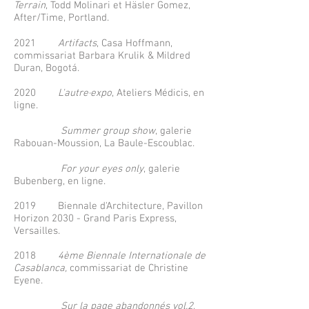
Terrain
, Todd Molinari et Häsler Gomez,
After/Time, Portland.
2021
Artifacts
, Casa Hoffmann,
commissariat Barbara Krulik & Mildred
Duran, Bogotá.
2020
L'autre·expo
, Ateliers Médicis, en
ligne.
Summer group show
, galerie
Rabouan-Moussion, La Baule-Escoublac.
For your eyes only
, galerie
Bubenberg, en ligne.
2019 Biennale d'Architecture, Pavillon
Horizon 2030 - Grand Paris Express,
Versailles.
2018
4ème Biennale Internationale de
Casablanca,
commissariat de Christine
Eyene.
Sur la page abandonnés vol.2
,